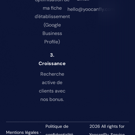
ma fiche
hello@yoocanfly.com
d'établissement
(Google
Business
Profile)
3.
Croissance
Recherche
active de
clients avec
nos bonus.
Politique de
2026
All rights for
Mentions légales
•
confidentialité
YoocanFly. Service