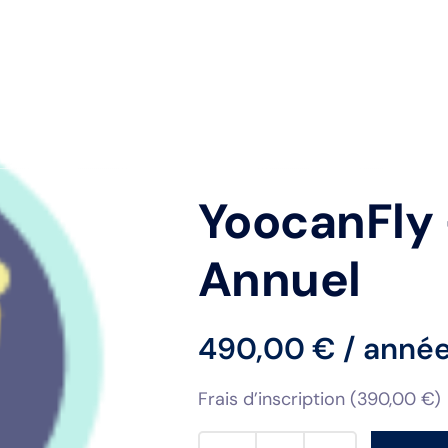
ccueil
Mon site
Google
Croissance
A propos
YoocanFly 
Annuel
490,00
€
/ anné
Frais d’inscription (
390,00
€
)