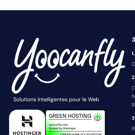
3
1
C
2
C
f
Solutions Intelligentes pour le Web
B
3
R