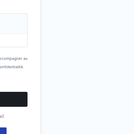
 accompagner au
onfidentialité
.
il.