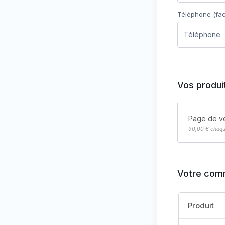
Téléphone
(fac
Vos produi
Page de ve
90,00
€
chaqu
Votre co
Produit