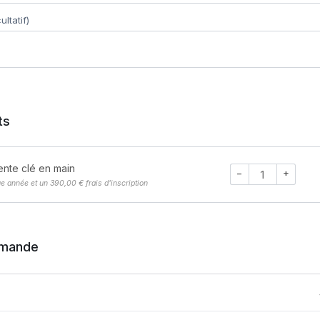
ultatif)
ts
nte clé en main
−
+
e année
et un
390,00
€
frais d'inscription
mmande