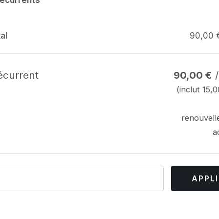
al
90,00
récurrent
90,00
€
/
(inclut
15,
renouvell
a
APPL