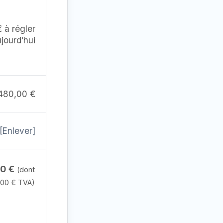
€
à régler
jourd’hui
480,00
€
[Enlever]
00
€
(dont
,00
€
TVA)