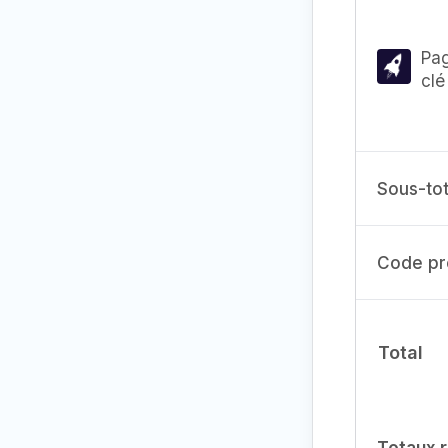
Pa
clé
Sous-tot
Code pr
Total
Totaux 