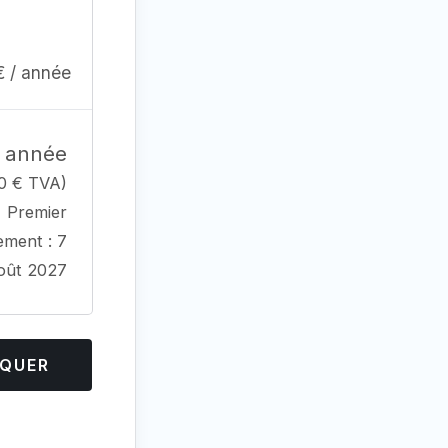
€
/ année
 année
00
€
TVA)
Premier
ement : 7
oût 2027
IQUER