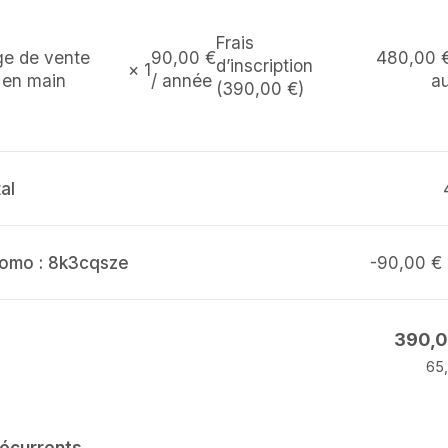
Frais
480,00
ge de vente
90,00
€
d’inscription
× 1
au
 en main
/ année
(
390,00
€
)
al
omo : 8k3cqsze
-
90,00
€
390,
65
récurrents