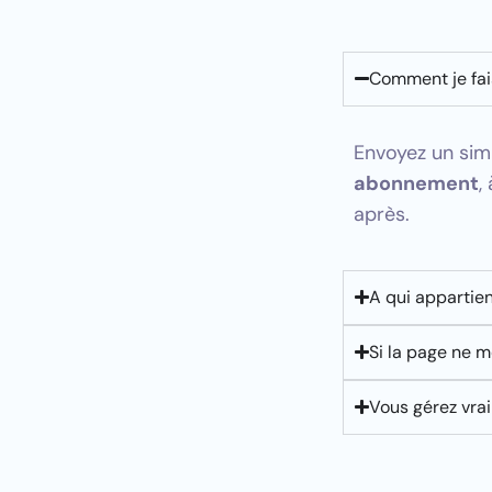
Comment je fa
Envoyez un sim
abonnement
,
après.
A qui appartien
Si la page ne m
Vous gérez vra