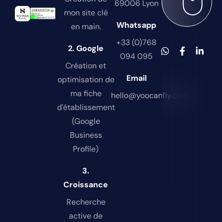
69006 Lyon
mon site clé
Whatsapp
en main.
+33 (0)768
2. Google
094 095
Création et
Email
optimisation de
ma fiche
hello@yoocanfly.com
d'établissement
(Google
Business
Profile)
3.
Croissance
Recherche
active de