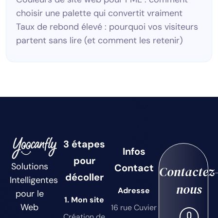
choisir une palette qui convertit vraiment
Taux de rebond élevé : pourquoi vos visiteurs
partent sans lire (et comment les retenir)
3 étapes
Infos
pour
Solutions
Contact
Contactez
décoller
Intelligentes
nous
Adresse
pour le
1. Mon site
Web
16 rue Cuvier
Création de