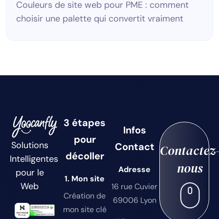
Couleurs de site web pour PME : comment
choisir une palette qui convertit vraiment
3 étapes
Infos
pour
Solutions
Contact
Contactez
décoller
Intelligentes
nous
Adresse
pour le
1. Mon site
Web
16 rue Cuvier
Création de
69006 Lyon
mon site clé