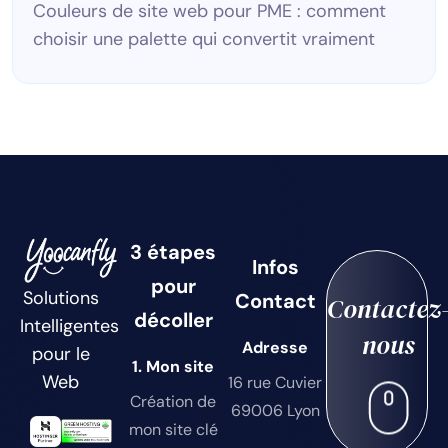
Couleurs de site web pour PME : comment
choisir une palette qui convertit vraiment
3 étapes
Infos
pour
Solutions
Contact
Contactez
décoller
Intelligentes
nous
Adresse
pour le
1. Mon site
Web
16 rue Cuvier
Création de
69006 Lyon
mon site clé