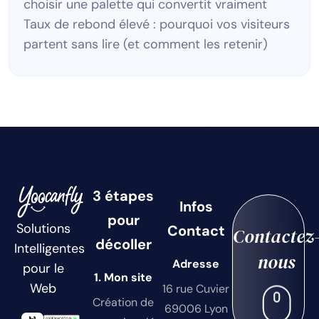
choisir une palette qui convertit vraiment
Taux de rebond élevé : pourquoi vos visiteurs
partent sans lire (et comment les retenir)
3 étapes
Infos
pour
Solutions
Contact
Contactez
décoller
Intelligentes
nous
Adresse
pour le
1. Mon site
Web
16 rue Cuvier
Création de
69006 Lyon