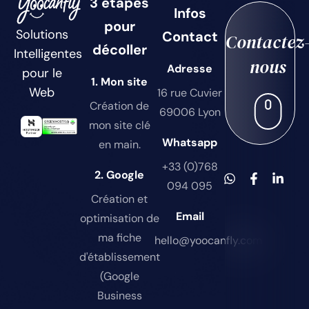
3 étapes
Infos
pour
Solutions
Contact
Contactez
décoller
Intelligentes
nous
Adresse
pour le
1. Mon site
Web
16 rue Cuvier
Création de
69006 Lyon
mon site clé
Whatsapp
en main.
+33 (0)768
2. Google
094 095
Création et
Email
optimisation de
ma fiche
hello@yoocanfly.com
d'établissement
(Google
Business