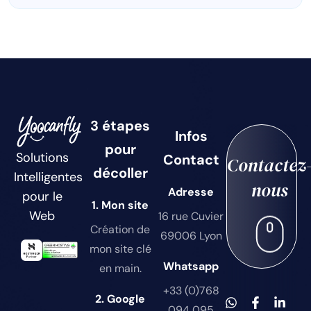
3 étapes
Infos
pour
Solutions
Contact
Contactez
décoller
Intelligentes
nous
Adresse
pour le
1. Mon site
Web
16 rue Cuvier
Création de
69006 Lyon
mon site clé
Whatsapp
en main.
+33 (0)768
2. Google
094 095