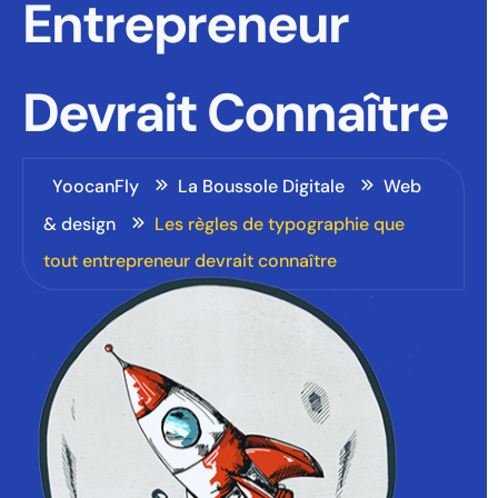
Entrepreneur
Devrait Connaître
YoocanFly
La Boussole Digitale
Web
& design
Les règles de typographie que
tout entrepreneur devrait connaître